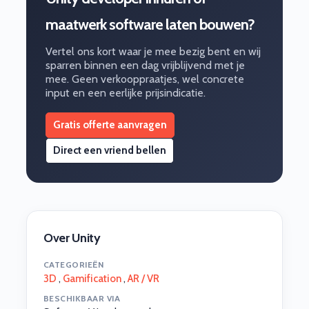
maatwerk software laten bouwen?
Vertel ons kort waar je mee bezig bent en wij
sparren binnen een dag vrijblijvend met je
mee. Geen verkooppraatjes, wel concrete
input en een eerlijke prijsindicatie.
Gratis offerte aanvragen
Direct een vriend bellen
Over Unity
CATEGORIEËN
3D
,
Gamification
,
AR / VR
BESCHIKBAAR VIA