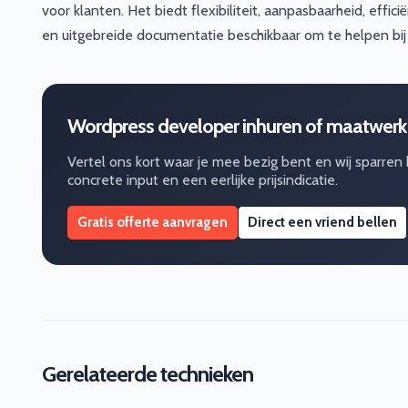
voor klanten. Het biedt flexibiliteit, aanpasbaarheid, effi
en uitgebreide documentatie beschikbaar om te helpen bij
Wordpress developer inhuren of maatwerk
Vertel ons kort waar je mee bezig bent en wij sparren
concrete input en een eerlijke prijsindicatie.
Gratis offerte aanvragen
Direct een vriend bellen
Gerelateerde technieken