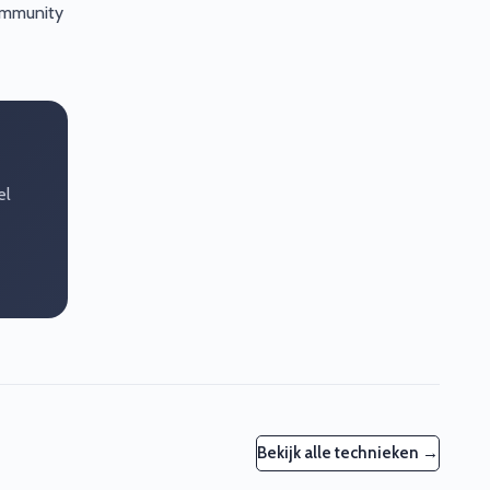
community
el
Bekijk alle technieken →