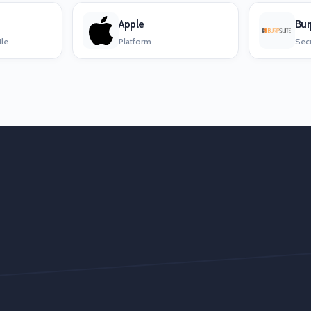
Apple
Bur
ile
Platform
Secu