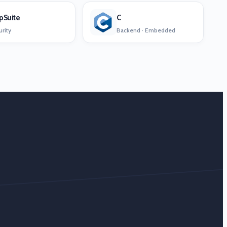
pSuite
C
rity
Backend · Embedded