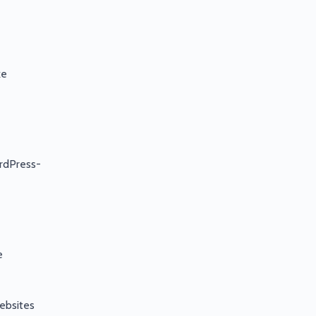
ke
ordPress-
e
ebsites