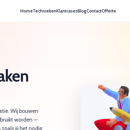
Home
Technieken
Klantcases
Blog
Contact
Offerte
aken
atie. Wij bouwen
ebruikt worden —
 zoals jij het nodig