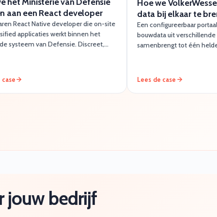
e het Ministerie van Defensie
Hoe we VolkerWessel
en aan een React developer
data bij elkaar te br
aren React Native developer die on-site
Een configureerbaar portaa
sified applicaties werkt binnen het
bouwdata uit verschillend
gde systeem van Defensie. Discreet,
samenbrengt tot één helde
baar en met de juiste clearance.
omgeving die teams zelf ku
 case
Lees de case
 jouw bedrijf