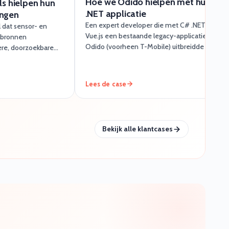
Hoe we Odido hielpen met hun C#
s hielpen hun
.NET applicatie
engen
Een expert developer die met C# .NET én
l dat sensor- en
Vue.js een bestaande legacy-applicatie van
e bronnen
Odido (voorheen T-Mobile) uitbreidde en
re, doorzoekbare
moderniseerde — zonder de stabiliteit van het
nnen inrichten.
platform op te offeren.
Lees de case
Bekijk alle klantcases