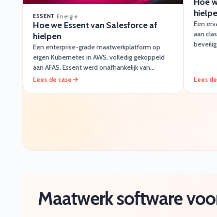
Hoe w
hielp
ESSENT
·
Energie
Een erv
Hoe we Essent van Salesforce af
aan clas
hielpen
beveili
Een enterprise-grade maatwerkplatform op
betrouw
eigen Kubernetes in AWS, volledig gekoppeld
aan AFAS. Essent werd onafhankelijk van
Salesforce en bespaarde fors op licentiekosten.
Lees de case
Lees de
Maatwerk software voor